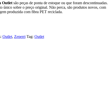
a Outlet
são peças de ponta de estoque ou que foram descontinuadas.
to único sobre o preço original. Não perca, são produtos novos, com
em produzida com fibra PET reciclada.
s:
Outlet
,
Zeperri
Tag:
Outlet