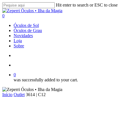
Skip
Hit enter to search or ESC to close
to
Close
main
Search
search
account
0
content
Menu
Óculos de Sol
Óculos de Grau
Novidades
Loja
Sobre
search
account
0
was successfully added to your cart.
Início
Outlet
3614 | C12