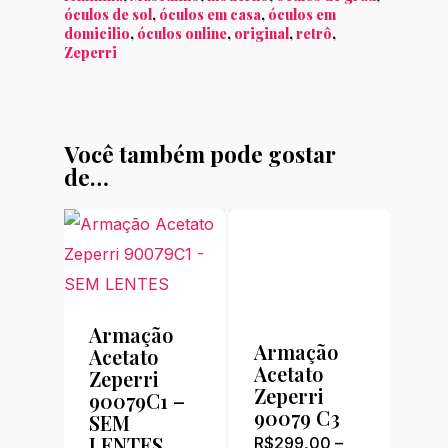
óculos de sol
,
óculos em casa
,
óculos em
domicilio
,
óculos online
,
original
,
retrô
,
Zeperri
Você também pode gostar
de…
Armação
Armação
Acetato
Acetato
Zeperri
Zeperri
90079C1 –
90079 C3
SEM
LENTES
R$
299,00
–