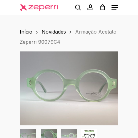
Menu
Skip
to
search
account
main
Início
Novidades
Armação Acetato
content
Zeperri 90079C4