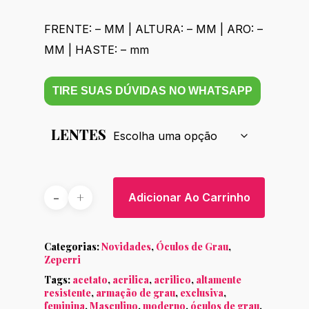
FRENTE: – MM | ALTURA: – MM | ARO: –
MM | HASTE: – mm
TIRE SUAS DÚVIDAS NO WHATSAPP
LENTES
Adicionar Ao Carrinho
Categorias:
Novidades
,
Óculos de Grau
,
Zeperri
Tags:
acetato
,
acrilica
,
acrilico
,
altamente
resistente
,
armação de grau
,
exclusiva
,
feminina
,
Masculino
,
moderno
,
óculos de grau
,