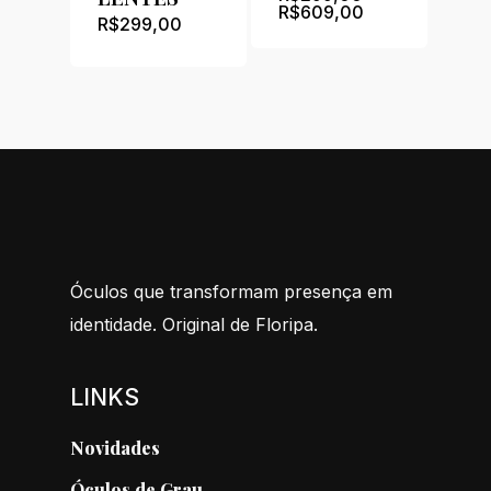
Price
R$
609,00
R$
299,00
range:
R$299,00
through
R$609,00
Óculos que transformam presença em
identidade. Original de Floripa.
LINKS
Novidades
Óculos de Grau