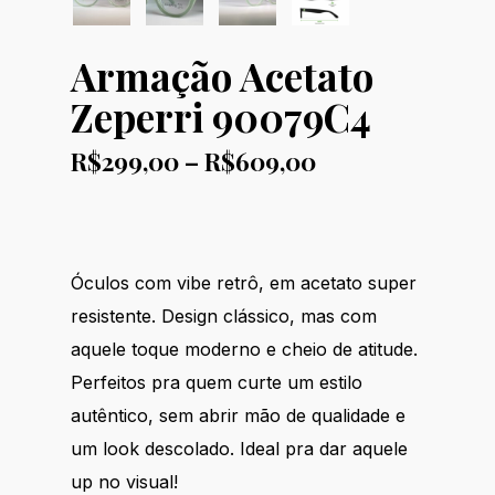
Armação Acetato
Zeperri 90079C4
Price
R$
299,00
–
R$
609,00
range:
R$299,00
through
R$609,00
Óculos com vibe retrô, em acetato super
resistente. Design clássico, mas com
aquele toque moderno e cheio de atitude.
Perfeitos pra quem curte um estilo
autêntico, sem abrir mão de qualidade e
um look descolado. Ideal pra dar aquele
up no visual!