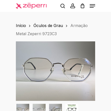
Menu
Skip
to
search
account
main
Início
Óculos de Grau
Armação
content
Metal Zeperri 9723C3