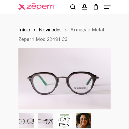
Menu
Skip
to
search
account
main
Início
Novidades
Armação Metal
content
Zeperri Mod 22491 C3