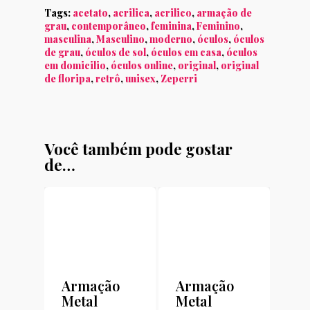
Tags:
acetato
,
acrilica
,
acrilico
,
armação de
grau
,
contemporâneo
,
feminina
,
Feminino
,
masculina
,
Masculino
,
moderno
,
óculos
,
óculos
de grau
,
óculos de sol
,
óculos em casa
,
óculos
em domicilio
,
óculos online
,
original
,
original
de floripa
,
retrô
,
unisex
,
Zeperri
Você também pode gostar
de…
Armação
Armação
Metal
Metal