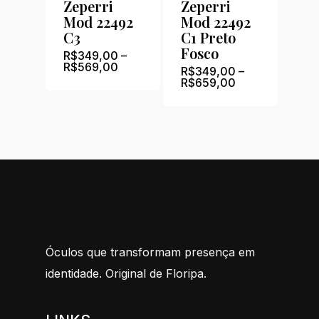
Zeperri
Zeperri
Mod 22492
Mod 22492
C3
C1 Preto
Fosco
R$
349,00
–
Price
R$
569,00
R$
349,00
–
range:
Price
R$
659,00
R$349,00
range:
through
R$349,00
R$569,00
through
R$659,00
Óculos que transformam presença em
identidade. Original de Floripa.