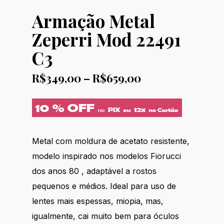
Armação Metal
Zeperri Mod 22491
C3
Price
R$
349,00
–
R$
659,00
range:
R$349,00
through
R$659,00
Metal com moldura de acetato resistente,
modelo inspirado nos modelos Fiorucci
dos anos 80 , adaptável a rostos
pequenos e médios. Ideal para uso de
lentes mais espessas, miopia, mas,
igualmente, cai muito bem para óculos