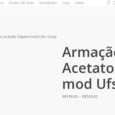
se
ol
Óculos de Grau
Novidades
Loja
Sobre
 Acetato Zeperri mod Ufsc Cinza
Armaçã
Acetato
mod Ufs
Price
R$
199,00
–
R$
509,00
range:
R$199,00