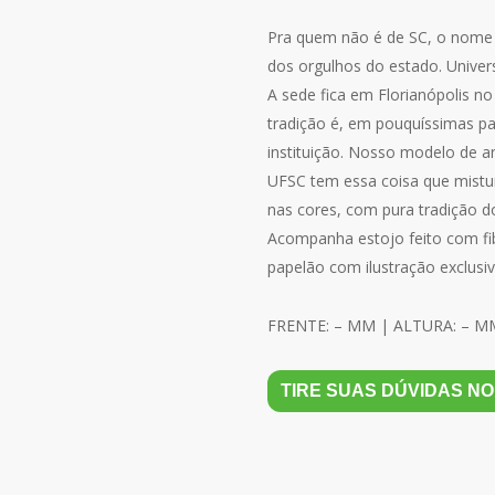
through
R$509,00
Pra quem não é de SC, o nome
dos orgulhos do estado. Univers
A sede fica em Florianópolis no
tradição é, em pouquíssimas pa
instituição. Nosso modelo de a
UFSC tem essa coisa que mistu
nas cores, com pura tradição d
Acompanha estojo feito com fi
papelão com ilustração exclusiv
FRENTE: – MM | ALTURA: – M
TIRE SUAS DÚVIDAS N