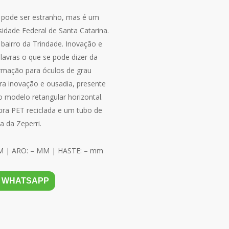
 pode ser estranho, mas é um
idade Federal de Santa Catarina.
 bairro da Trindade. Inovação e
lavras o que se pode dizer da
rmação para óculos de grau
ra inovação e ousadia, presente
o modelo retangular horizontal.
bra PET reciclada e um tubo de
a da Zeperri.
M | ARO: – MM | HASTE: – mm
O WHATSAPP