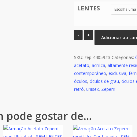
LENTES
Armação
Adicionar ao car
Acetato
Zeperri
SKU:
mod
zep-44059#3
Categorias:
acetato
Ufsc
,
acrilica
,
altamente resi
contemporâneo
Cinza
,
exclusiva
,
fem
óculos
quantidade
,
óculos de grau
,
óculos 
retrô
,
unisex
,
Zeperri
 pode gostar de…