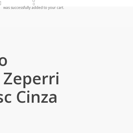
arch
account
0
was successfully added to your cart.
o
 Zeperri
c Cinza