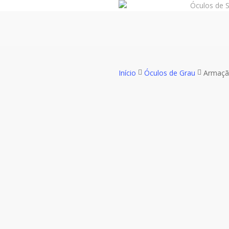
Óculos de S
Skip
to
main
content
Início
Óculos de Grau
Armação