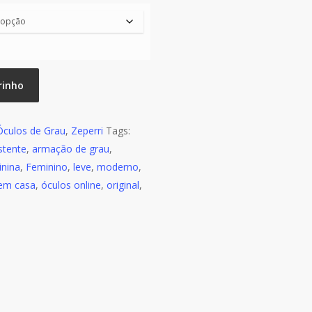
rinho
Óculos de Grau
,
Zeperri
Tags:
stente
,
armação de grau
,
inina
,
Feminino
,
leve
,
moderno
,
em casa
,
óculos online
,
original
,