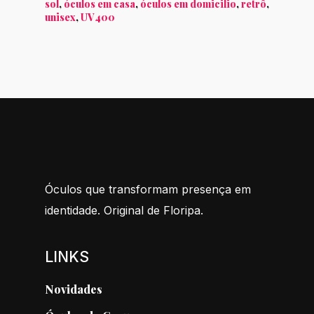
sol
,
óculos em casa
,
óculos em domicilio
,
retrô
,
unisex
,
UV400
Óculos que transformam presença em
identidade. Original de Floripa.
LINKS
Novidades