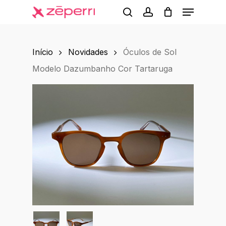
Menu
Skip
to
search
account
main
Início
Novidades
Óculos de Sol
content
Modelo Dazumbanho Cor Tartaruga