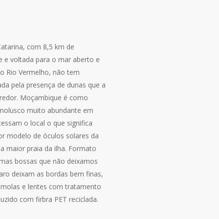
Catarina, com 8,5 km de
e e voltada para o mar aberto e
 do Rio Vermelho, não tem
ada pela presença de dunas que a
 redor. Moçambique é como
molusco muito abundante em
cessam o local o que significa
r modelo de óculos solares da
a maior praia da ilha. Formato
gumas bossas que não deixamos
aro deixam as bordas bem finas,
 molas e lentes com tratamento
zido com firbra PET reciclada.