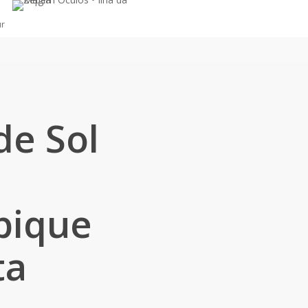
ur
de Sol
ique
ta