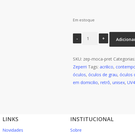
Em estoque
Óculos
Adiciona
de
Sol
SKU:
Modelo
zep-moca-pret
Categorias
Zeperri
Moçambique
Tags:
acrilico
,
contemp
óculos
Cor
,
óculos de grau
,
óculos 
em domicilio
Preta
,
retrô
,
unisex
,
UV4
quantidade
LINKS
INSTITUCIONAL
Novidades
Sobre