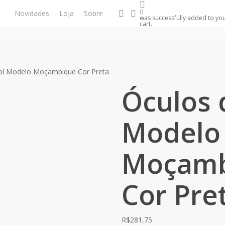
search
account
0
Novidades
Loja
Sobre
was successfully added to yo
cart.
ol Modelo Moçambique Cor Preta
Óculos 
Modelo
Moçamb
Cor Pre
R$
281,75