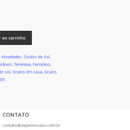
r ao carrinho
:
Novidades
,
Óculos de Sol
,
orâneo
,
feminina
,
Feminino
,
de sol
,
óculos em casa
,
óculos
00
CONTATO
contato@zeperrioculos.com.br