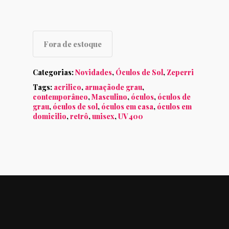
Fora de estoque
Categorias:
Novidades
,
Óculos de Sol
,
Zeperri
Tags:
acrilico
,
armaçãode grau
,
contemporâneo
,
Masculino
,
óculos
,
óculos de
grau
,
óculos de sol
,
óculos em casa
,
óculos em
domicilio
,
retrô
,
unisex
,
UV400