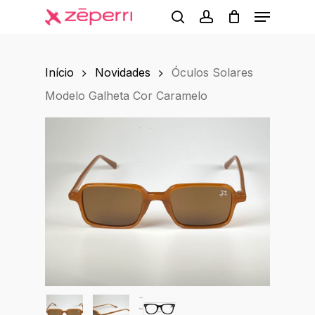
Menu
Skip
to
search
account
main
Início
Novidades
Óculos Solares
content
Modelo Galheta Cor Caramelo