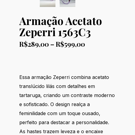
Armação Acetato
Zeperri 1563C3
Price
R$
289,00
–
R$
599,00
range:
R$289,00
through
R$599,00
Essa armação Zeperri combina acetato
translúcido lilás com detalhes em
tartaruga, criando um contraste moderno
e sofisticado. O design realça a
feminilidade com um toque ousado,
perfeito para destacar a personalidade.
As hastes trazem leveza e o encaixe