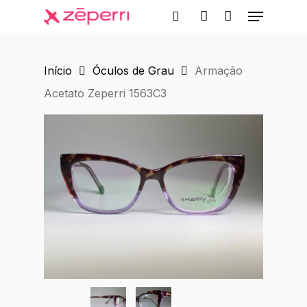
Menu
Skip
to
search
account
main
Início
Óculos de Grau
Armação
content
Acetato Zeperri 1563C3