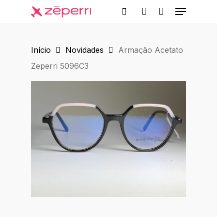
Menu
Skip
to
search
account
main
Início
Novidades
Armação Acetato
content
Zeperri 5096C3