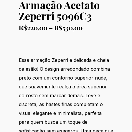
Armação Acetato
Zeperri 5096C3
Price
R$
220,00
–
R$
530,00
range:
R$220,00
through
R$530,00
Essa armação Zeperri é delicada e cheia
de estilo! O design arredondado combina
preto com um contorno superior nude,
que suavemente realça a área superior
do rosto sem marcar demais. Leve e
discreta, as hastes finas completam o
visual elegante e minimalista, perfeita
para quem busca um toque de
sofisticação sem exageros. Uma peça que