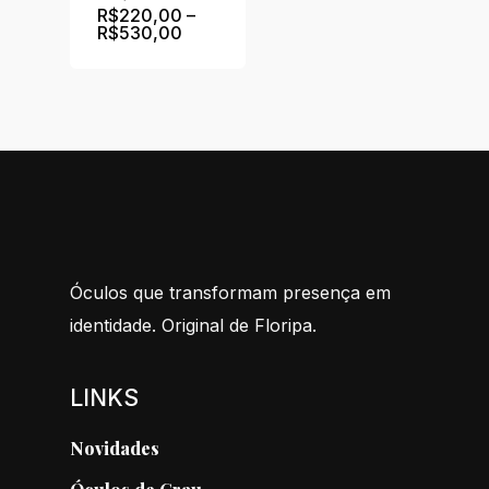
R$
220,00
–
Price
R$
530,00
range:
R$220,00
through
R$530,00
Óculos que transformam presença em
identidade. Original de Floripa.
LINKS
Novidades