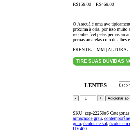
Price
R$
159,00
–
R$
469,00
range:
R$159,0
through
O Aracuã é uma ave tipicamente
R$469,0
próxima à orla, por isso muito
reconhecível pelas pernas ama
pernas amarelas com detalhes 
FRENTE: – MM | ALTURA: –
TIRE SUAS DÚVIDAS 
LENTES
Armação
Adicionar ao 
Acetato
Zeperri
SKU:
Mod
zep-22259#5
Categorias
armaçãode grau
Aracuã
,
contemporân
grau
Cor
,
óculos de sol
,
óculos em 
UV400
Blonde