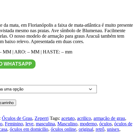
0
 da mata, em Florianópolis a faixa de mata-atlântica é muito presente
0
 avistada mesmo nas praias. Ave símbolo de Blumenau. Facilmente
relas. O nosso modelo de armação para graus Aracuã também tem
em baixo relevo. Apresentada em duas cores.
 MM | ARO: – MM | HASTE: – mm
NO WHATSAPP
carrinho
:
Óculos de Grau
,
Zeperri
Tags:
acetato
,
acrilico
,
armação de grau
,
eo
,
Feminino
,
leve
,
masculina
,
Masculino
,
moderno
,
óculos
,
óculos de
casa
,
óculos em domicilio
,
óculos online
,
original
,
retrô
,
unisex
,