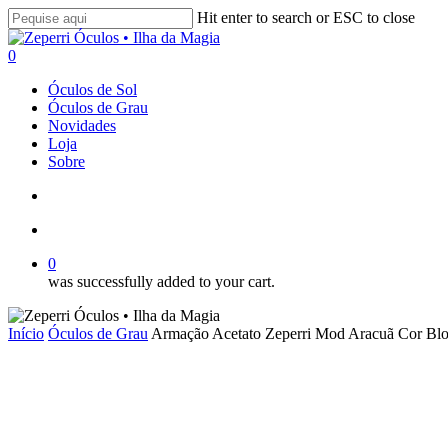
Skip
Hit enter to search or ESC to close
to
Close
main
Search
search
account
0
content
Menu
Óculos de Sol
Óculos de Grau
Novidades
Loja
Sobre
search
account
0
was successfully added to your cart.
Início
Óculos de Grau
Armação Acetato Zeperri Mod Aracuã Cor Bl