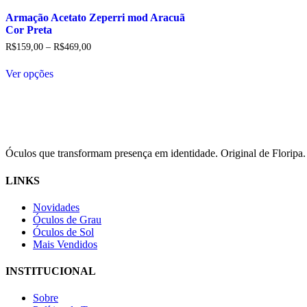
Armação Acetato Zeperri mod Aracuã
Cor Preta
Price
R$
159,00
–
R$
469,00
range:
R$159,00
Ver opções
through
R$469,00
Óculos que transformam presença em identidade. Original de Floripa.
LINKS
Novidades
Óculos de Grau
Óculos de Sol
Mais Vendidos
INSTITUCIONAL
Sobre