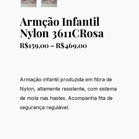
Armção Infantil
Nylon 3611CRosa
Price
R$
159,00
–
R$
469,00
range:
R$159,00
through
R$469,00
Armação infantil produzida em fibra de
Nylon, altamente resistente, com sistema
de mola nas hastes. Acompanha fita de
segurança regulável.