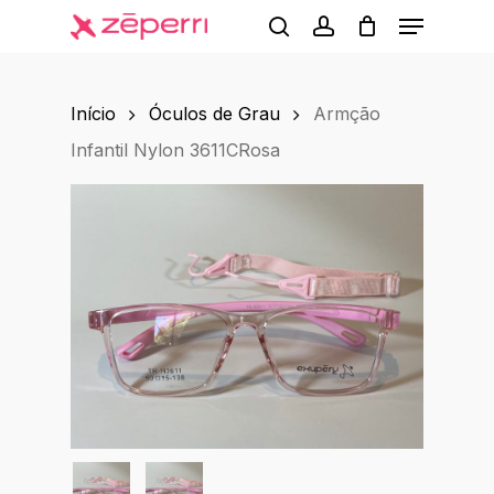
Menu
Skip
to
search
account
main
Início
Óculos de Grau
Armção
content
Infantil Nylon 3611CRosa