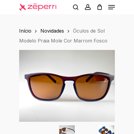
Menu
Skip
to
search
account
main
Início
Novidades
Óculos de Sol
content
Modelo Praia Mole Cor Marrom Fosco